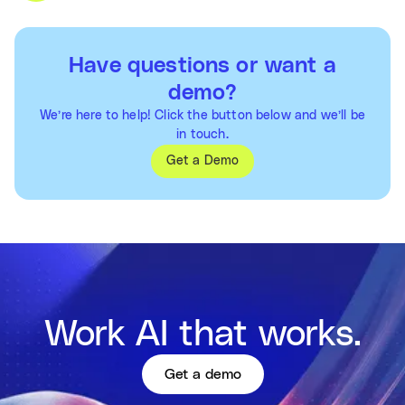
Have questions or want a
demo?
We’re here to help! Click the button below and we’ll be
in touch.
Get a Demo
Work AI that works.
Get a demo