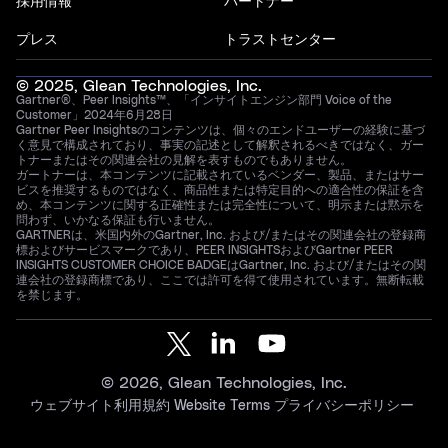
採用情報
パートナー
プレス
トラストセンター
© 2025, Glean Technologies, Inc.
Gartner®、Peer Insights™、「インサイトエンジン部門 Voice of the
Customer」2024年6月28日
Gartner Peer Insightsのコンテンツは、個々のエンドユーザーの経験に基づ
く意見で構成されており、事実の記述として解釈されるべきではなく、ガー
トナーまたはその関連会社の見解を表すものでもありません。
ガートナーは、本コンテンツに記載されているベンダー、製品、またはサー
ビスを推奨するものではなく、商品性または特定目的への適合性の保証を含
め、本コンテンツに関する正確性または完全性について、明示または黙示を
問わず、いかなる保証も行いません。
GARTNERは、米国内外のGartner, Inc. および/またはその関連会社の登録商
標およびサービスマークであり、PEER INSIGHTSおよびGartner PEER
INSIGHTS CUSTOMER CHOICE BADGEはGartner, Inc. および/またはその関
連会社の登録商標であり、ここでは許可を得て使用されています。無断転載
を禁じます。
© 2026, Glean Technologies, Inc.
ウェブサイト利用規約
Website Terms
プライバシーポリシー