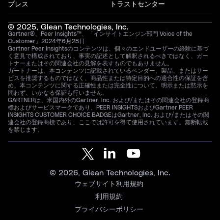
プレス
トラストセンター
© 2025, Glean Technologies, Inc.
Gartner®、Peer Insights™、「インサイトエンジン部門 Voice of the
Customer」2024年6月28日
Gartner Peer Insightsのコンテンツは、個々のエンドユーザーの経験に基づ
く意見で構成されており、事実の記述として解釈されるべきではなく、ガー
トナーまたはその関連会社の見解を表すものでもありません。
ガートナーは、本コンテンツに記載されているベンダー、製品、またはサー
ビスを推奨するものではなく、商品性または特定目的への適合性の保証を含
め、本コンテンツに関する正確性または完全性について、明示または黙示を
問わず、いかなる保証も行いません。
GARTNERは、米国内外のGartner, Inc. および/またはその関連会社の登録商
標およびサービスマークであり、PEER INSIGHTSおよびGartner PEER
INSIGHTS CUSTOMER CHOICE BADGEはGartner, Inc. および/またはその関
連会社の登録商標であり、ここでは許可を得て使用されています。無断転載
を禁じます。
© 2026, Glean Technologies, Inc.
ウェブサイト利用規約
利用規約
プライバシーポリシー