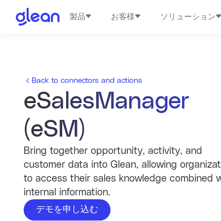
製品
お客様
ソリューション
Back to connectors and actions
eSalesManager
(eSM)
Bring together opportunity, activity, and
customer data into Glean, allowing organizat
to access their sales knowledge combined w
internal information.
デモを申し込む