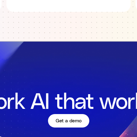
rk AI that wor
Get a demo