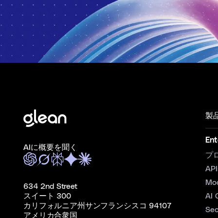
製
Ent
AIに概要を聞く
プ
API
Mo
634 2nd Street
スイート 300
AI 
カリフォルニア州サンフランシスコ 94107
Sec
アメリカ合衆国