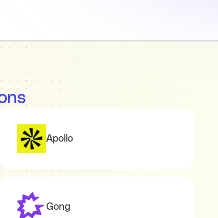
ions
Apollo
Gong