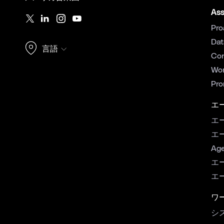
Ass
Pro
Dat
言語
Con
Wor
Pro
エ
エ
エ
Age
エ
エ
ワ
シ