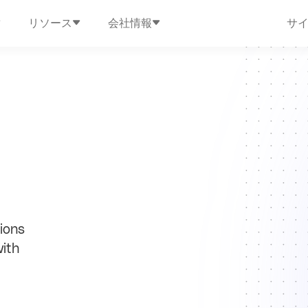
リソース
会社情報
サ
ions
ith