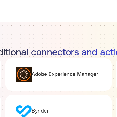
itional connectors and act
Adobe Experience Manager
Bynder