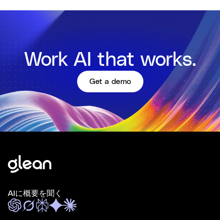
Work AI that works.
Get a demo
AIに概要を聞く