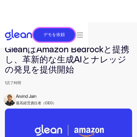
デモを依頼
発行済み Nov 19, 2023. 最終更新日 Jun 26, 2025.
GleanはAmazon Bedrockと提携
し、革新的な生成AIとナレッジ
の発見を提供開始
1
読了時間
Arvind Jain
最高経営責任者（CEO）