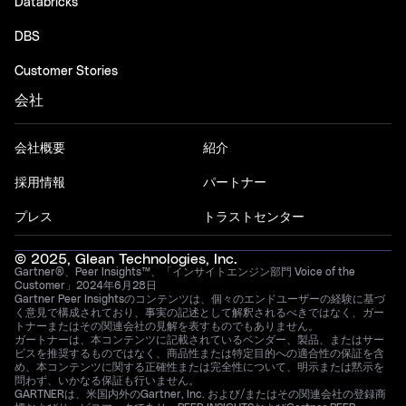
Databricks
DBS
Customer Stories
会社
会社概要
紹介
採用情報
パートナー
プレス
トラストセンター
© 2025, Glean Technologies, Inc.
Gartner®、Peer Insights™、「インサイトエンジン部門 Voice of the
Customer」2024年6月28日
Gartner Peer Insightsのコンテンツは、個々のエンドユーザーの経験に基づ
く意見で構成されており、事実の記述として解釈されるべきではなく、ガー
トナーまたはその関連会社の見解を表すものでもありません。
ガートナーは、本コンテンツに記載されているベンダー、製品、またはサー
ビスを推奨するものではなく、商品性または特定目的への適合性の保証を含
め、本コンテンツに関する正確性または完全性について、明示または黙示を
問わず、いかなる保証も行いません。
GARTNERは、米国内外のGartner, Inc. および/またはその関連会社の登録商