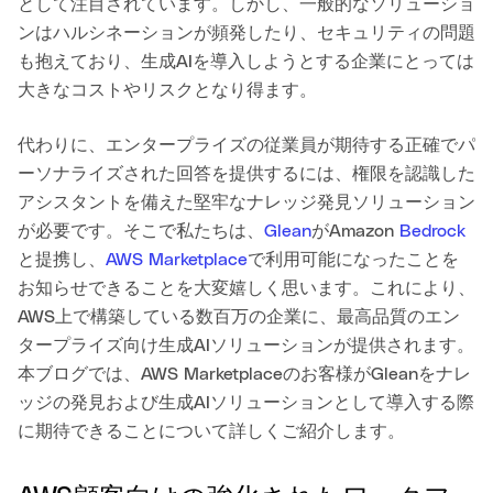
として注目されています。しかし、一般的なソリューショ
ンはハルシネーションが頻発したり、セキュリティの問題
も抱えており、生成AIを導入しようとする企業にとっては
大きなコストやリスクとなり得ます。
代わりに、エンタープライズの従業員が期待する正確でパ
ーソナライズされた回答を提供するには、権限を認識した
アシスタントを備えた堅牢なナレッジ発見ソリューション
が必要です。そこで私たちは、
Glean
がAmazon
Bedrock
と提携し、
AWS Marketplace
で利用可能になったことを
お知らせできることを大変嬉しく思います。これにより、
AWS上で構築している数百万の企業に、最高品質のエン
タープライズ向け生成AIソリューションが提供されます。
本ブログでは、AWS Marketplaceのお客様がGleanをナレ
ッジの発見および生成AIソリューションとして導入する際
に期待できることについて詳しくご紹介します。