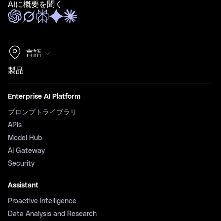
AIに概要を聞く
言語
製品
Enterprise AI Platform
プロンプトライブラリ
APIs
Model Hub
AI Gateway
Security
Assistant
Proactive Intelligence
Data Analysis and Research