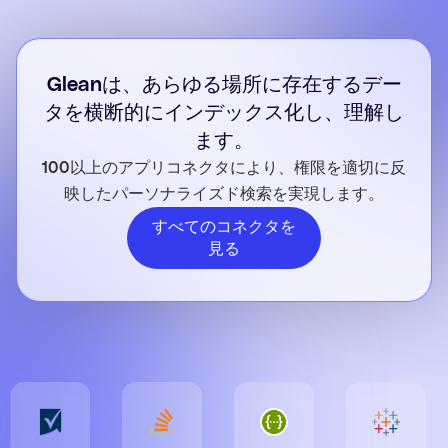
汎用的なLLMの推測ではなく、自社ナレッジに基づいた提案
で文章をブラッシュアップ。
長文コンテンツを瞬時に要点へ整理し、素早く理解し、自信
Gleanは、あらゆる場所に存在するデー
を持って次のアクションへ進めます。
タを横断的にインデックス化し、理解し
ます。
100以上のアプリコネクタにより、権限を適切に反
映したパーソナライズド検索を実現します。
すべてのコネクタを
見る